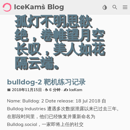
IceKam`s Blog
孤灯不明思欲
首页
绝，卷帷望月空
归档
长叹，美人如花
标签
隔云端。
分类
工具
bulldog-2 靶机练习记录
📅 2018年11月15日
· ☕ 6 分钟
·
✍️ IceKam
剑客导航
Name: Bulldog: 2 Date release: 18 Jul 2018 自
关于
Bulldog Industries 遭遇多次数据泄露以来已过去三年。
在那段时间里，他们已经恢复并重新命名为
标签
Bulldog.social，一家即将上任的社交