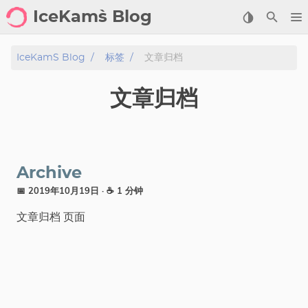
IceKam`s Blog
首页
IceKam`s Blog
标签
文章归档
归档
文章归档
标签
分类
Archive
工具
📅 2019年10月19日
· ☕ 1 分钟
文章归档 页面
剑客导航
关于
标签