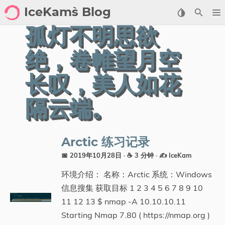
IceKam`s Blog
孤灯不明思欲
首页
绝，卷帷望月空
归档
长叹，美人如花
标签
隔云端。
分类
工具
Arctic 练习记录
📅 2019年10月28日
· ☕ 3 分钟
·
✍️ IceKam
剑客导航
环境介绍： 名称：Arctic 系统：Windows
关于
信息搜集 获取目标 1 2 3 4 5 6 7 8 9 10
11 12 13 $ nmap -A 10.10.10.11
标签
Starting Nmap 7.80 ( https://nmap.org )