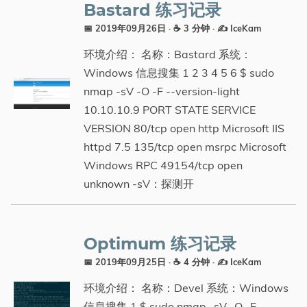
Bastard 练习记录
📅 2019年09月26日
· ☕ 3 分钟
·
✍️ IceKam
环境介绍： 名称：Bastard 系统：
Windows 信息搜集 1 2 3 4 5 6 $ sudo
nmap -sV -O -F --version-light
10.10.10.9 PORT STATE SERVICE
VERSION 80/tcp open http Microsoft IIS
httpd 7.5 135/tcp open msrpc Microsoft
Windows RPC 49154/tcp open
unknown -sV：探测开
Optimum 练习记录
📅 2019年09月25日
· ☕ 4 分钟
·
✍️ IceKam
环境介绍： 名称：Devel 系统：Windows
信息搜集 1 $ sudo nmap -sV -O -F --