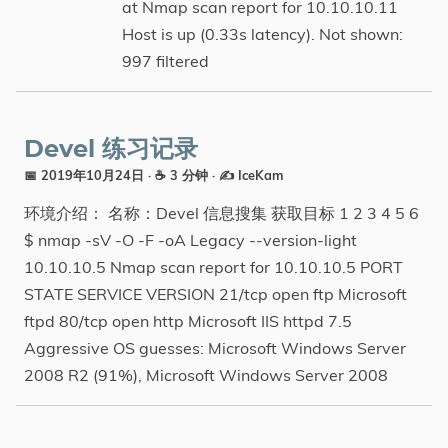
at Nmap scan report for 10.10.10.11
分类
Host is up (0.33s latency). Not shown:
997 filtered
Devel 练习记录
📅 2019年10月24日
· ☕ 3 分钟
·
✍️ IceKam
环境介绍： 名称：Devel 信息搜集 获取目标 1 2 3 4 5 6
$ nmap -sV -O -F -oA Legacy --version-light
10.10.10.5 Nmap scan report for 10.10.10.5 PORT
STATE SERVICE VERSION 21/tcp open ftp Microsoft
ftpd 80/tcp open http Microsoft IIS httpd 7.5
Aggressive OS guesses: Microsoft Windows Server
2008 R2 (91%), Microsoft Windows Server 2008