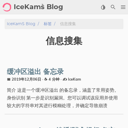
IceKam`s Blog
首页
IceKam`s Blog
标签
信息搜集
归档
信息搜集
标签
分类
缓冲区溢出 备忘录
工具
📅 2019年12月06日
· ☕ 4 分钟
·
✍️ IceKam
简介 这是一个缓冲区溢出 的备忘录，涵盖了常用姿势。
剑客导航
身份识别 第一步是识别漏洞。您可以调试该应用并使用
关于
较大的字符串对其进行模糊处理，并确定导致崩溃
标签