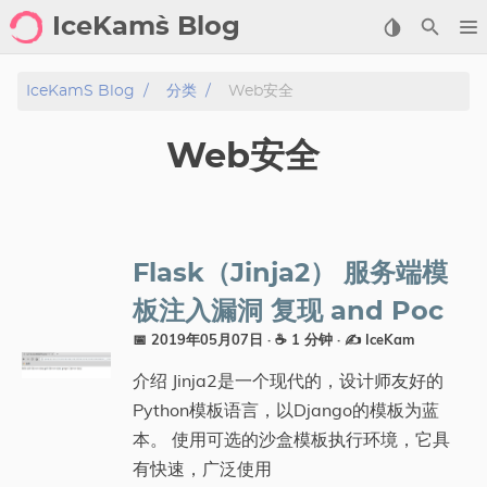
IceKam`s Blog
首页
IceKam`s Blog
分类
Web安全
归档
Web安全
标签
分类
Flask（Jinja2） 服务端模
工具
板注入漏洞 复现 and Poc
📅 2019年05月07日
· ☕ 1 分钟
·
✍️ IceKam
剑客导航
介绍 Jinja2是一个现代的，设计师友好的
关于
Python模板语言，以Django的模板为蓝
本。 使用可选的沙盒模板执行环境，它具
标签
有快速，广泛使用