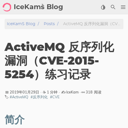
IceKam`s Blog
首页
IceKam`s Blog
Posts
ActiveMQ 反序列化漏洞（CVE-2015-5254）练习记录
归档
ActiveMQ 反序列化
标签
漏洞（CVE-2015-
分类
5254）练习记录
工具
剑客导航
📅 2019年01月29日
·
☕ 1 分钟
·
✍️ IceKam
· 👀
318
阅读
🏷️
#ActiveMQ
#反序列化
#CVE
关于
标签
简介