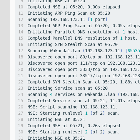
Scanning 192.168.123.11 
[
1
 port
]
Completed ARP Ping Scan at 05:20, 0.05s elaps
Initiating Parallel DNS resolution of 
1
Completed Parallel DNS resolution of 
1
Scanning Wakanda1.lan 
(
192.168.123.11
)
[
65535
Completed SYN Stealth Scan at 05:20, 1.88s el
Scanning 
4
 services on Wakanda1.lan 
(
192.168.
Completed Service scan at 05:21, 11.01s elaps
NSE: Starting runlevel 
1
(
of 2
)
NSE: Starting runlevel 
2
(
of 2
)