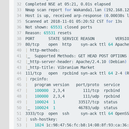
Nmap scan report 
for
 Wakanda1.lan 
(
192.168.12
Host is up, received arp-response 
(
0.00038s l
Scanned at 2018-11-01 05:20:52 CST 
for
Not shown: 
65531
Reason: 
65531
80/tcp    open  http    syn-ack ttl 
64
 Apache
|
|
|
_http-server-header: Apache/2.4.10 
(
Debian
)
|
111/tcp   open  rpcbind syn-ack ttl 
64
 2-4 
(
R
|
|
|
100000
|
100000
|
100024
1
|
_  
100024
1
3333/tcp  open  ssh     syn-ack ttl 
64
 OpenSS
|
|
1024
 1c:98:47:56:fc:b8:14:08:8f:93:ca:36: