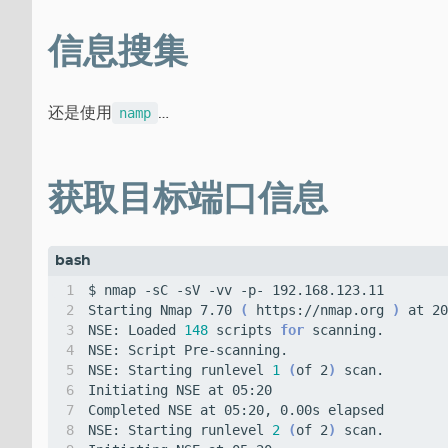
信息搜集
还是使用
…
namp
获取目标端口信息
Starting Nmap 7.70 
(
 https://nmap.org 
)
NSE: Loaded 
148
 scripts 
for
NSE: Starting runlevel 
1
(
of 2
)
NSE: Starting runlevel 
2
(
of 2
)