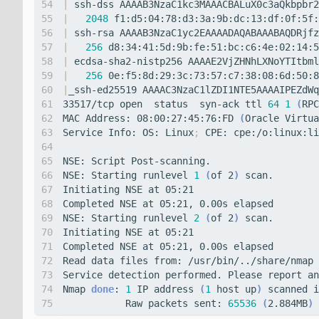
|
 ssh-dss AAAAB3NzaC1kc3MAAACBALuX0c3aQkbpbr2
|
2048
 f1:d5:04:78:d3:3a:9b:dc:13:df:0f:5f:
|
|
256
 d8:34:41:5d:9b:fe:51:bc:c6:4e:02:14:5
|
 ecdsa-sha2-nistp256 AAAAE2VjZHNhLXNoYTItbml
|
256
 0e:f5:8d:29:3c:73:57:c7:38:08:6d:50:8
|
33517/tcp open  status  syn-ack ttl 
64
1
(
RPC
MAC Address: 08:00:27:45:76:FD 
(
Oracle Virtua
Service Info: OS: Linux
;
NSE: Starting runlevel 
1
(
of 2
)
NSE: Starting runlevel 
2
(
of 2
)
Nmap 
done
: 
1
 IP address 
(
1
 host up
)
           Raw packets sent: 
65536
(
2.884MB
)