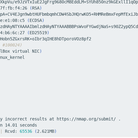
XkpVu/e9JzVTxIuE2JgFrg9680cM8EddLM+SYUh850nz9kGExllI1qOp
7f:fb:f4:26 
(
RSA
)
e:e1:08:c5 
(
ECDSA
)
zdHAyNTYAAAAIbmlzdHAyNTYAAABBBPsWvoFYGwdjNaS+s90Z2ypQ5Cd
4:b6:6c:27 
(
ED25519
)
 
#100024)
lBox virtual NIC
)
|
 Rcvd: 
65536
(
2.621MB
)