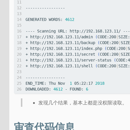
GENERATED WORDS: 
4612
+ http://192.168.123.11/admin 
(
CODE:200
|
SIZE:
+ http://192.168.123.11/backup 
(
CODE:200
|
SIZE
+ http://192.168.123.11/index.php 
(
CODE:200
|
S
+ http://192.168.123.11/secret 
(
CODE:200
|
SIZE
+ http://192.168.123.11/server-status 
(
CODE:4
+ http://192.168.123.11/shell 
(
CODE:200
|
SIZE:
END_TIME: Thu Nov  
1
 05:22:17 
2018
DOWNLOADED: 
4612
 - FOUND: 
6
发现几个结果，基本上都是没权限读取。
审查代码信息