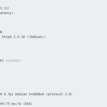
3.11
)
atency
)
 httpd 2.4.10 
((
Debian
))
PC 
#100000)
H 6.7p1 Debian 5+deb8u4 
(
protocol 2.0
)
44:7f:ea:7a 
(
DSA
)