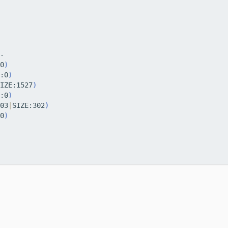
0
)
:0
)
IZE:1527
)
:0
)
03
|
SIZE:302
)
0
)