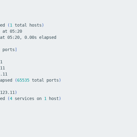
ed 
(
1
 total hosts
)
 ports
]
apsed 
(
65535
 total ports
)
123.11
)
ed 
(
4
 services on 
1
 host
)