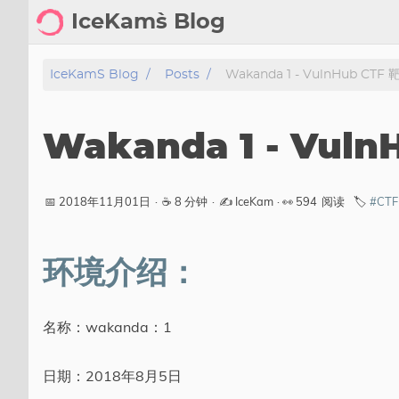
IceKam`s Blog
首页
IceKam`s Blog
Posts
Wakanda 1 - VulnHub C
归档
Wakanda 1 - Vu
标签
分类
📅 2018年11月01日
·
☕ 8 分钟
·
✍️ IceKam
· 👀
594
阅读
🏷️
#CTF
工具
环境介绍：
剑客导航
关于
名称：wakanda：1
标签
日期：2018年8月5日